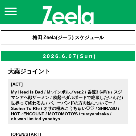
梅田 Zeela(ジーラ) スケジュール
2026.6.07(Sun)
大薬ジョイント
[ACT]
My Head is Bad / Mr.インポルノver.2 / 呑速3.6杯/s / スジ
マンアヘ顔ザーメン / 勃起ペダルボードで絶頂したいんだ /
世界って終わるん / バ。ーバンドの方向性についてー /
Sacher To Rte / オサの極みこうちゅい♡♡ / SHIRASU /
HOT♂ENCOUNT / MOTOMOTO'S / turayamisaka /
obiwan limited yababys
[OPEN/START]