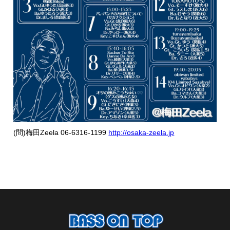
(問)梅田Zeela 06-6316-1199
http://osaka-zeela.jp