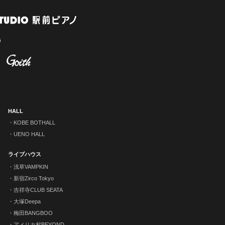
HALL
KOBE BOTHALL
UENO HALL
ライブハウス
浅草VAMPKIN
新宿Zirco Tokyo
吉祥寺CLUB SEATA
大塚Deepa
梅田BANGBOO
アメリカ村BEYOND