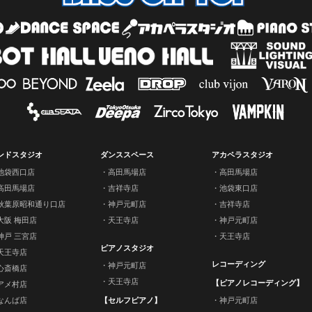
ンドスタジオ
ダンススペース
アカペラスタジオ
池袋西口店
高田馬場店
高田馬場店
高田馬場店
吉祥寺店
池袋東口店
秋葉原昭和通り口店
神戸元町店
吉祥寺店
大阪 梅田店
天王寺店
神戸元町店
神戸 三宮店
天王寺店
ピアノスタジオ
天王寺店
レコーディング
神戸元町店
心斎橋店
天王寺店
【ピアノレコーディング】
アメ村店
なんば店
【セルフピアノ】
神戸元町店