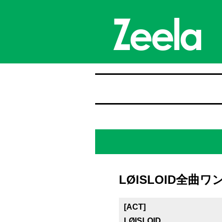
LØISLOID全曲ワ
[ACT]
LØISLOID