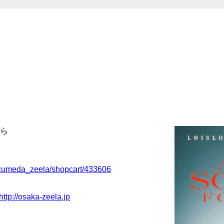
ら
v/c:umeda_zeela/shopcart/433606
http://osaka-zeela.jp