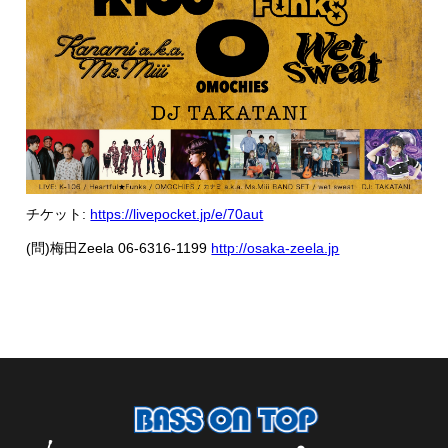
チケット:
https://livepocket.jp/e/70aut
(問)梅田Zeela 06-6316-1199
http://osaka-zeela.jp