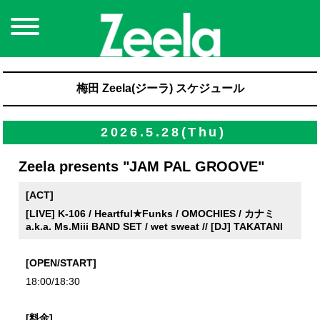
梅田 Zeela(ジーラ) スケジュール
2026.5.28(Thu)
Zeela presents "JAM PAL GROOVE"
[ACT]
[LIVE] K-106 / Heartful★Funks / OMOCHIES / カナミ
a.k.a. Ms.Miii BAND SET / wet sweat // [DJ] TAKATANI
[OPEN/START]
18:00/18:30
[料金]