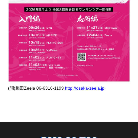
(問)梅田Zeela 06-6316-1199
http://osaka-zeela.jp