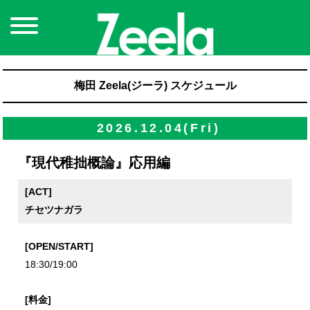
梅田 Zeela(ジーラ) スケジュール
2026.12.04(Fri)
『現代稚拙概論』応用編
[ACT]
チセツナガラ
[OPEN/START]
18:30/19:00
[料金]