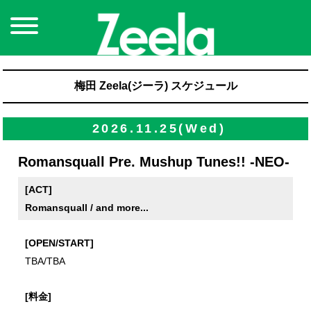
梅田 Zeela(ジーラ) スケジュール
2026.11.25(Wed)
Romansquall Pre. Mushup Tunes!! -NEO-
[ACT]
Romansquall / and more...
[OPEN/START]
TBA/TBA
[料金]