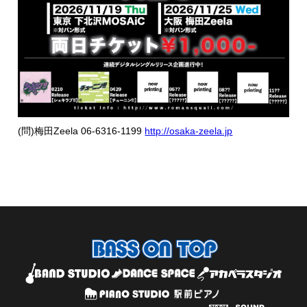
(問)梅田Zeela 06-6316-1199
http://osaka-zeela.jp